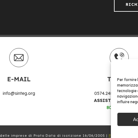
RICH
E-MAIL
Telefoni
Per fornire
memorizzare
tecnologie 
info@sinteg.org
0574.24874
|
0574.37
navigazione
ASSISTENZA CLIE
influire ne
800 978 552
Ac
delle imprese di Prato Data di iscrizione 16/06/2005 |
Powered by Gl