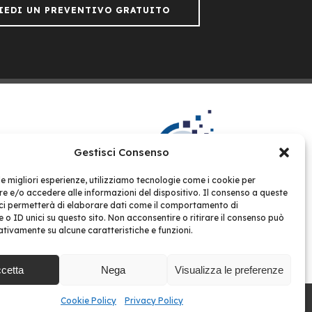
IEDI UN PREVENTIVO GRATUITO
Gestisci Consenso
 le migliori esperienze, utilizziamo tecnologie come i cookie per
 e/o accedere alle informazioni del dispositivo. Il consenso a queste
Gestione Condomini Web
ci permetterà di elaborare dati come il comportamento di
851
 o ID unici su questo sito. Non acconsentire o ritirare il consenso può
ACCEDI ALLA PIATTAFORMA >
NTI
gativamente su alcune caratteristiche e funzioni.
cetta
Nega
Visualizza le preferenze
Cookie Policy
Privacy Policy
Privacy Policy
Condizioni d’uso
Cookie Policy
ant Studio