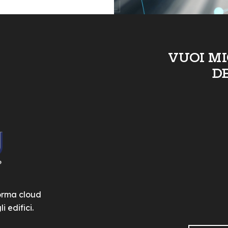
VUOI M
D
forma cloud
i edifici.