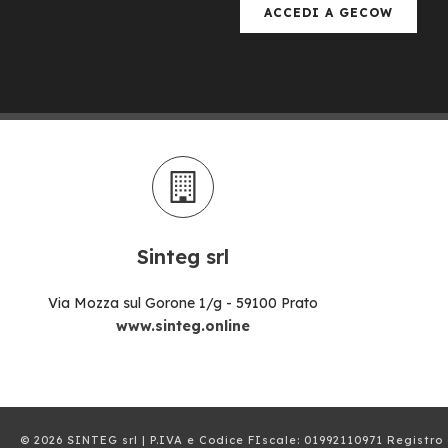
ACCEDI A GECOW
Sinteg srl
Via Mozza sul Gorone 1/g - 59100 Prato
www.sinteg.online
© 2026 SINTEG srl | P.IVA e Codice FIscale: 01992110971 Registro 