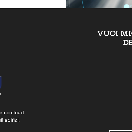
VUOI M
D
forma cloud
i edifici.