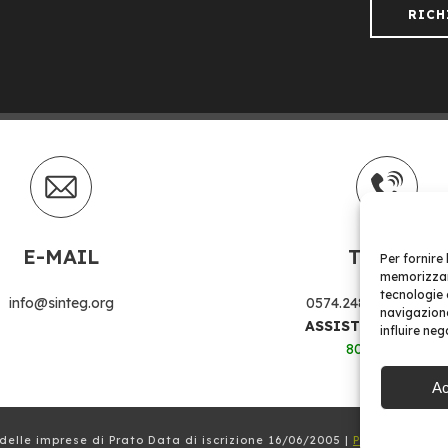
RICH
E-MAIL
Telefoni
Per fornire
memorizzare
tecnologie 
info@sinteg.org
0574.24874
|
0574.37
navigazione
ASSISTENZA CLIE
influire ne
800 978 552
Ac
delle imprese di Prato Data di iscrizione 16/06/2005 |
Powered by Gl