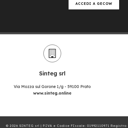
ACCEDI A GECOW
Sinteg srl
Via Mozza sul Gorone 1/g - 59100 Prato
www.sinteg.online
© 2026 SINTEG srl | P.IVA e Codice FIscale: 01992110971 Registro 