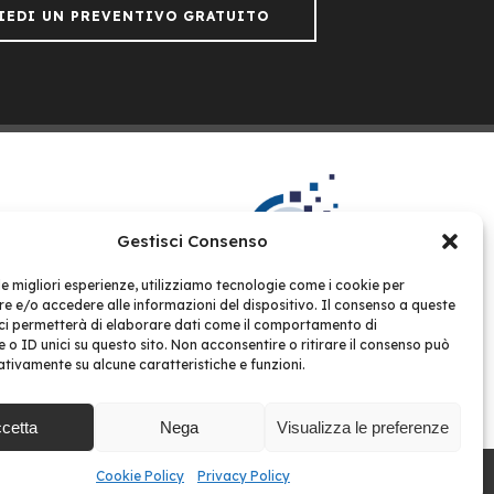
IEDI UN PREVENTIVO GRATUITO
Gestisci Consenso
 le migliori esperienze, utilizziamo tecnologie come i cookie per
 e/o accedere alle informazioni del dispositivo. Il consenso a queste
Gestione Condomini Web
ci permetterà di elaborare dati come il comportamento di
851
 o ID unici su questo sito. Non acconsentire o ritirare il consenso può
ACCEDI ALLA PIATTAFORMA >
NTI
gativamente su alcune caratteristiche e funzioni.
cetta
Nega
Visualizza le preferenze
Cookie Policy
Privacy Policy
Privacy Policy
Condizioni d’uso
Cookie Policy
ant Studio