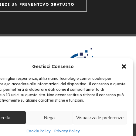
IEDI UN PREVENTIVO GRATUITO
Gestisci Consenso
 le migliori esperienze, utilizziamo tecnologie come i cookie per
 e/o accedere alle informazioni del dispositivo. Il consenso a queste
Gestione Condomini Web
ci permetterà di elaborare dati come il comportamento di
851
 o ID unici su questo sito. Non acconsentire o ritirare il consenso può
ACCEDI ALLA PIATTAFORMA >
NTI
gativamente su alcune caratteristiche e funzioni.
cetta
Nega
Visualizza le preferenze
Cookie Policy
Privacy Policy
Privacy Policy
Condizioni d’uso
Cookie Policy
ant Studio