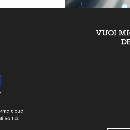
VUOI M
D
forma cloud
i edifici.