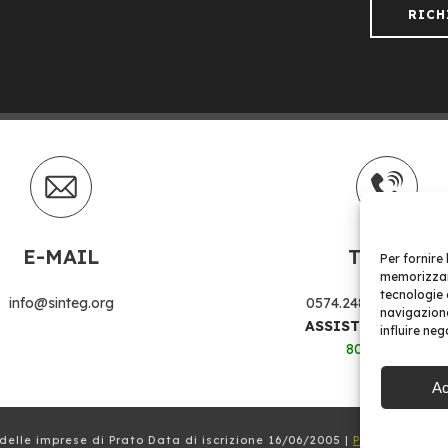
RICH
E-MAIL
Telefoni
Per fornire
memorizzare
tecnologie 
info@sinteg.org
0574.24874
|
0574.37
navigazione
ASSISTENZA CLIE
influire ne
800 978 552
Ac
delle imprese di Prato Data di iscrizione 16/06/2005 |
Powered by Gl