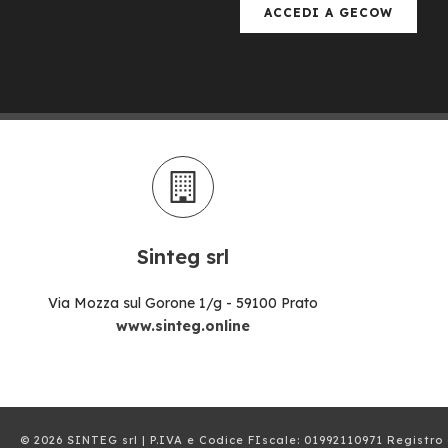
ACCEDI A GECOW
Sinteg srl
Via Mozza sul Gorone 1/g - 59100 Prato
www.sinteg.online
© 2026 SINTEG srl | P.IVA e Codice FIscale: 01992110971 Registro 